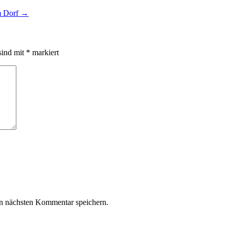
m Dorf
→
sind mit
*
markiert
n nächsten Kommentar speichern.