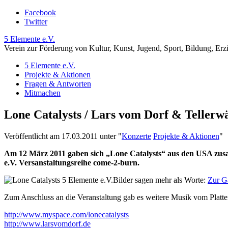
Facebook
Twitter
5 Elemente e.V.
Verein zur Förderung von Kultur, Kunst, Jugend, Sport, Bildung, Erz
5 Elemente e.V.
Projekte & Aktionen
Fragen & Antworten
Mitmachen
Lone Catalysts / Lars vom Dorf & Tellerw
Veröffentlicht am 17.03.2011 unter
"
Konzerte
Projekte & Aktionen
"
Am 12 März 2011 gaben sich „Lone Catalysts“ aus den USA zusa
e.V. Versanstaltungsreihe come-2-burn.
Bilder sagen mehr als Worte:
Zur Ga
Zum Anschluss an die Veranstaltung gab es weitere Musik vom Platten
http://www.myspace.com/lonecatalysts
http://www.larsvomdorf.de