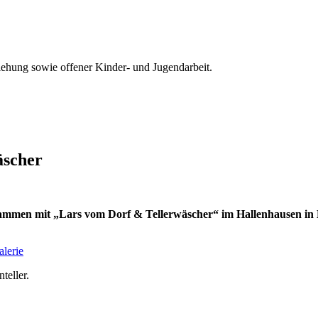
iehung sowie offener Kinder- und Jugendarbeit.
äscher
mmen mit „Lars vom Dorf & Tellerwäscher“ im Hallenhausen in M
lerie
teller.