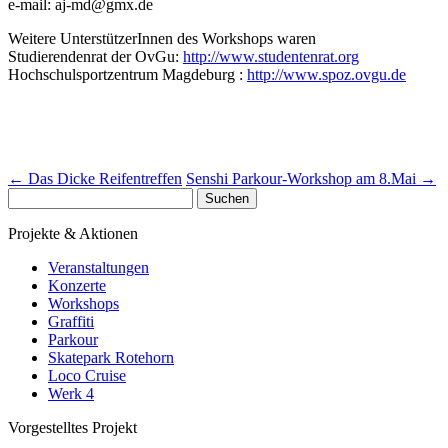
e-mail: aj-md@gmx.de
Weitere UnterstützerInnen des Workshops waren
Studierendenrat der OvGu:
http://www.studentenrat.org
Hochschulsportzentrum Magdeburg :
http://www.spoz.ovgu.de
←
Das Dicke Reifentreffen
Senshi Parkour-Workshop am 8.Mai
→
Suchen
nach:
Projekte & Aktionen
Veranstaltungen
Konzerte
Workshops
Graffiti
Parkour
Skatepark Rotehorn
Loco Cruise
Werk 4
Vorgestelltes Projekt