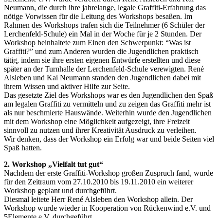
Neumann, die durch ihre jahrelange, legale Graffiti-Erfahrung das
nötige Vorwissen für die Leitung des Workshops besaßen. Im
Rahmen des Workshops trafen sich die Teilnehmer (6 Schüler der
Lerchenfeld-Schule) ein Mal in der Woche für je 2 Stunden. Der
Workshop beinhaltete zum Einen den Schwerpunkt: “Was ist
Graffiti?” und zum Anderen wurden die Jugendlichen praktisch
tätig, indem sie ihre ersten eigenen Entwürfe erstellten und diese
später an der Turnhalle der Lerchenfeld-Schule verewigten. René
Alsleben und Kai Neumann standen den Jugendlichen dabei mit
ihrem Wissen und aktiver Hilfe zur Seite.
Das gesetzte Ziel des Workshops war es den Jugendlichen den Spaß
am legalen Graffiti zu vermitteln und zu zeigen das Graffiti mehr ist
als nur beschmierte Hauswände. Weiterhin wurde den Jugendlichen
mit dem Workshop eine Möglichkeit aufgezeigt, ihre Freizeit
sinnvoll zu nutzen und ihrer Kreativität Ausdruck zu verleihen.
Wir denken, dass der Workshop ein Erfolg war und beide Seiten viel
Spaß hatten.
2. Workshop „Vielfalt tut gut“
Nachdem der erste Graffiti-Workshop großen Zuspruch fand, wurde
für den Zeitraum vom 27.10.2010 bis 19.11.2010 ein weiterer
Workshop geplant und durchgeführt.
Diesmal leitete Herr René Alsleben den Workshop allein. Der
Workshop wurde wieder in Kooperation von Rückenwind e.V. und
5Elemente e.V. durchgeführt.